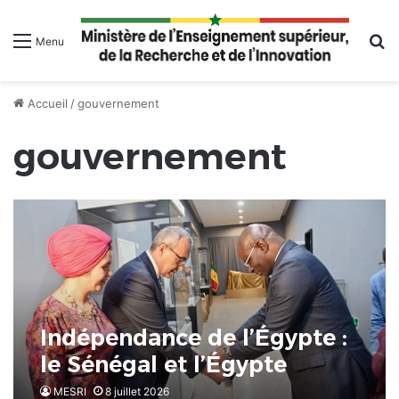
R
Menu
Accueil
/
gouvernement
gouvernement
Indépendance de l’Égypte :
le Sénégal et l’Égypte
réaffirment leur partenariat
MESRI
8 juillet 2026