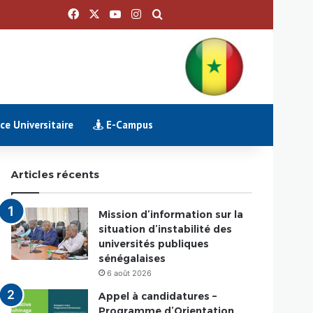
Facebook
X
YouTube
Instagram
Rechercher
e Universitaire
E-Campus
Articles récents
Mission d’information sur la
situation d’instabilité des
universités publiques
sénégalaises
6 août 2026
Appel à candidatures –
Programme d’Orientation