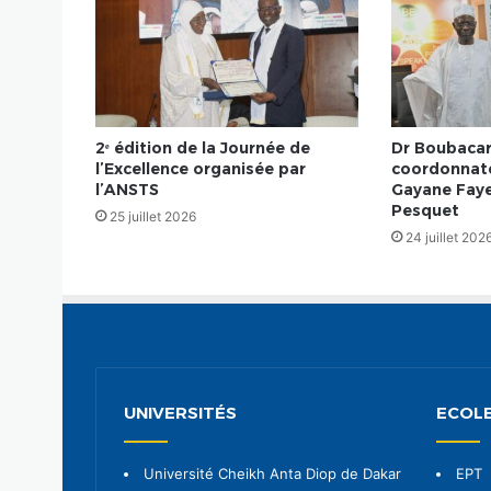
2ᵉ édition de la Journée de
Dr Boubacar
l’Excellence organisée par
coordonnate
l’ANSTS
Gayane Faye
Pesquet
25 juillet 2026
24 juillet 202
UNIVERSITÉS
ECOLE
Université Cheikh Anta Diop de Dakar
EPT