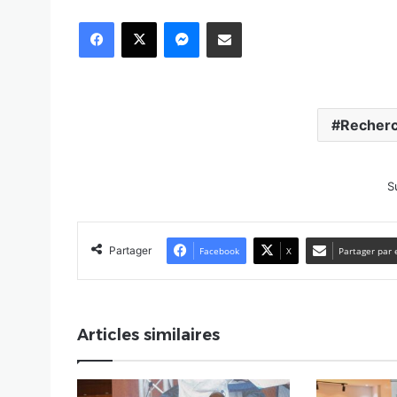
Facebook
X
Messenger
Partager par email
Recherc
S
Partager
Facebook
X
Partager par 
Articles similaires