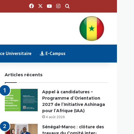
Facebook
X
YouTube
Instagram
Rechercher
e Universitaire
E-Campus
Articles récents
Appel à candidatures –
Programme d’Orientation
2027 de l’Initiative Ashinaga
pour l’Afrique (IAA)
4 août 2026
Sénégal–Maroc : clôture des
travaux du Comité inter-